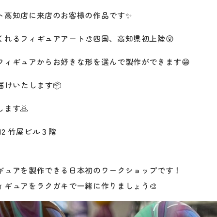
ト高知店に来店のお客様の作品です✨
れるフィギュアアート🎨四国、高知県初上陸😲
フィギュアからお好きな形を選んで製作ができます😁
届けいたします📦
ます🙇
-12 竹屋ビル３階
ギュアを製作できる日本初のワークショップです！
ィギュアをラクガキで一緒に作りましょう🎨