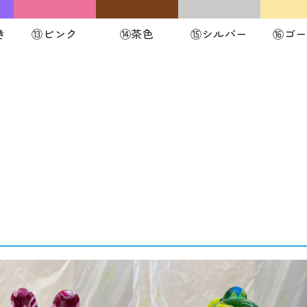
き
⑬ピンク
⑭茶色
⑮シルバー
⑯ゴー