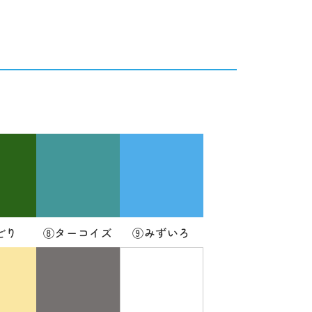
どり
⑧ターコイズ
⑨みずいろ