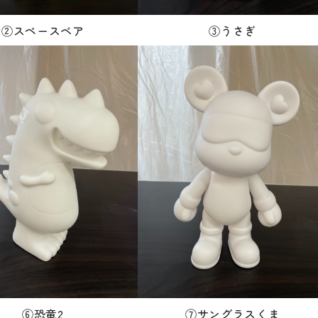
②スペースベア
③うさぎ
⑥恐竜2
⑦サングラスくま