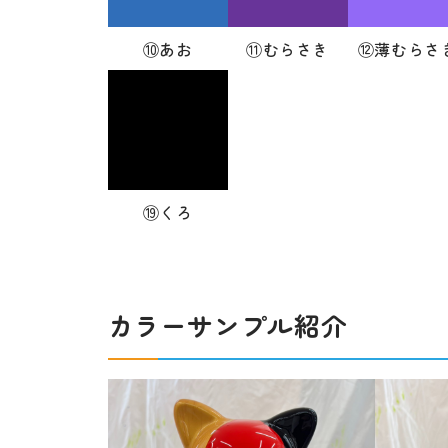
⑩あお
⑪むらさき
⑫薄むらさ
⑲くろ
カラーサンプル紹介