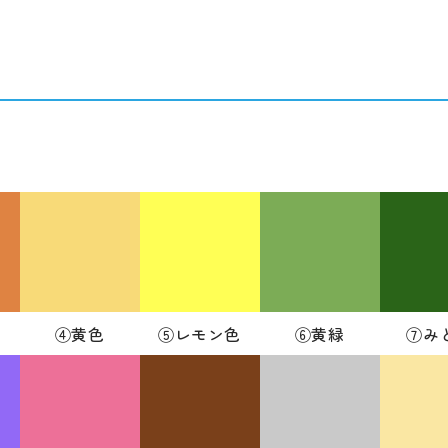
ジ
④黄色
⑤レモン色
⑥黄緑
⑦み