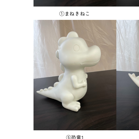
①まねきねこ
⑤恐竜1