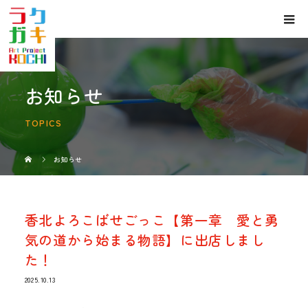
お知らせ
TOPICS
お知らせ
香北よろこばせごっこ【第一章 愛と勇
気の道から始まる物語】に出店しまし
た！
2025.10.13